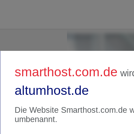
smarthost.com.de
wir
altumhost.de
Th
Die Website
Smarthost.com.de
w
umbenannt.