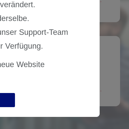
Mehr...
verändert.
derselbe.
 unser Support-Team
r werden zu 100% mit grüner Energie
r Verfügung.
betrieben!
 neue Website
Wir freuen uns, bekannt zu geben, dass ab 2025
der gesamte Strom, der in unserem
Rechenzentrum verwendet wird, aus
erneuerbaren Quellen stammt! Wir haben ein
offizielles Zertifikat erhalten, das bestät ...
Mehr...