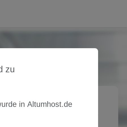
d zu
ank you, WordCamp Verona!
urde in
Altumhost.de
Last weekend, the Altumhost team had the
pleasure of attending WordCamp Verona – one of
the most important WordPress events in Italy.